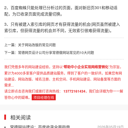
2、百度蜘蛛只能处理已分析过的页面，面对新旧页301和移动适
配，为已收录页面完成流量切换。
3、只有被建入索引库的网页才有获得流量的机会(网页虽然被建入
索引库，但获得流量的机会并不同，无效索引很难获得流量)。
上一篇：关于网站改版的常见问题
下一篇：常德网页设计公司分享常德做网站常见的10大问题
我们凭借多年的网站建设经验，坚持以“
帮助中小企业实现网络营销化
”为宗旨，
累计为4000多家客户提供品质建站服务，得到了客户的一致好评。如果您有网
站建设、网站改版、域名注册、主机空间、手机网站建设、网站备案等方面的
需求...
请立即点击咨询我们或拨打咨询热线：
13772161434
，我们会详细为你一一解
答你心中的疑难。
项目经理在线
相关阅读
常德网站建设：百度收录全面指南
2026年05月19日