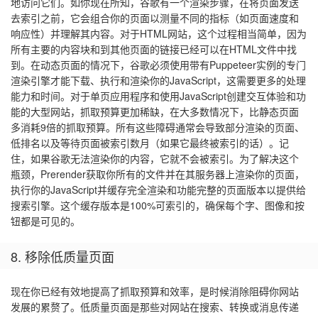
地访问它们。如你现在所知，谷歌有一个渲染步骤，在将页面发送
去索引之前，它会组合你的页面以测量不同的指标（如页面速度和
响应性）并理解其内容。对于HTML网站，这个过程相当简单，因为
所有主要的内容块和到其他页面的链接已经可以在HTML文件中找
到。在动态页面的情况下，谷歌必须使用带有Puppeteer实例的专门
渲染引擎才能下载、执行和渲染你的JavaScript，这需要更多的处理
能力和时间。对于单页应用程序和使用JavaScript创建交互体验和功
能的大型网站，抓取预算更加稀缺，在大多数情况下，比静态页面
多消耗9倍的抓取预算。所有这些障碍通常会导致部分渲染的页面、
低排名以及等待页面被索引数月（如果它最终被索引的话）。记
住，如果谷歌无法渲染你的内容，它就不会被索引。为了解决这个
瓶颈，Prerender获取你所有的文件并在其服务器上渲染你的页面，
执行你的JavaScript并缓存完全渲染和功能完整的页面版本以提供给
搜索引擎。这个缓存版本是100%可索引的，确保每个字、图像和按
钮都是可见的。
8. 移除低质量页面
现在你已经有效地提高了抓取预算和效率，是时候消除阻碍你网站
发展的累赘了。低质量页面是那些对网站在搜索、转换或消息传递