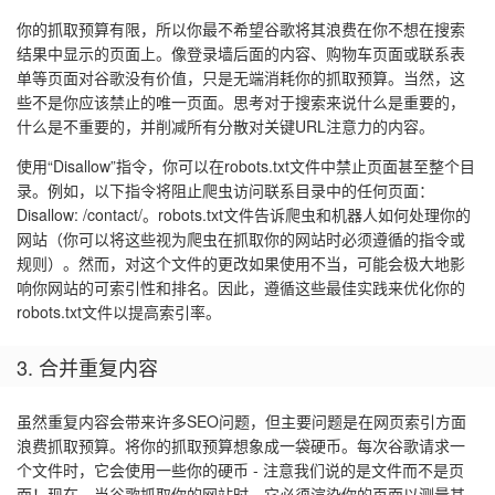
你的抓取预算有限，所以你最不希望谷歌将其浪费在你不想在搜索
结果中显示的页面上。像登录墙后面的内容、购物车页面或联系表
单等页面对谷歌没有价值，只是无端消耗你的抓取预算。当然，这
些不是你应该禁止的唯一页面。思考对于搜索来说什么是重要的，
什么是不重要的，并削减所有分散对关键URL注意力的内容。
使用“Disallow”指令，你可以在robots.txt文件中禁止页面甚至整个目
录。例如，以下指令将阻止爬虫访问联系目录中的任何页面：
Disallow: /contact/。robots.txt文件告诉爬虫和机器人如何处理你的
网站（你可以将这些视为爬虫在抓取你的网站时必须遵循的指令或
规则）。然而，对这个文件的更改如果使用不当，可能会极大地影
响你网站的可索引性和排名。因此，遵循这些最佳实践来优化你的
robots.txt文件以提高索引率。
3. 合并重复内容
虽然重复内容会带来许多SEO问题，但主要问题是在网页索引方面
浪费抓取预算。将你的抓取预算想象成一袋硬币。每次谷歌请求一
个文件时，它会使用一些你的硬币 - 注意我们说的是文件而不是页
面！现在，当谷歌抓取你的网站时，它必须渲染你的页面以测量其