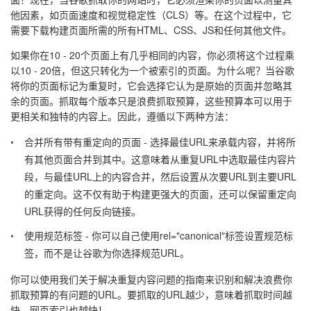
他因素，如页面速度和视觉稳定性（CLS）等。在这个过程中，它
需要下载构建页面所需的所有HTML、CSS、JS和任何其他文件。
如果你在10 - 20个页面上有几乎相同的内容，你必须将这个过程乘
以10 - 20倍，但这只转化为一个被索引的页面。为什么呢？当谷歌
将你的页面标记为重复时，它会选择它认为是原始的页面并忽略其
余的页面。抓取每个版本只是浪费抓取预算，这些预算本可以用于
更相关和独特的内容上。因此，遵循以下两种方法：
合并所有带有重定向的页面 - 选择最佳URL来承载内容，并将所
有其他页面合并到其中。这意味着从重复URL中选取最佳内容片
段，与最佳URL上的内容合并，然后设置从次要URL到主要URL
的重定向。这不仅有助于构建更强大的页面，还可以保留重定向
URL获得的任何反向链接。
使用规范标签 - 你可以自己使用rel="canonical"标签设置规范标
签，而不是让谷歌为你选择规范URL。
你可以使用我们关于解决重复内容问题的指南来识别和解决浪费你
抓取预算的有问题的URL。要抓取的URL越少，意味着抓取时间越
快，网页索引也越快！