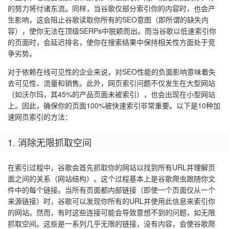
的努力将付诸东流。同样，当谷歌仅部分索引你的内容时，也会产
生影响，这会阻止谷歌读取你所有的SEO意图（即所谓的缺失内
容），使你无法在顶级SERPs中脱颖而出。而当谷歌以低速索引你
的页面时，会延迟排名，使你在搜索结果中保持相关性方面处于竞
争劣势。
对于依赖在线可见性的企业来说，对SEO性能的负面影响意味着失
去可见性、流量和销售。此外，网页索引问题不仅发生在大型网站
（如沃尔玛，其45%的产品页面未被索引），也会出现在小型网站
上。因此，确保你的页面100%被快速索引非常重要。以下是10种加
速网页索引的方法：
1. 消除无限抓取空间
在索引过程中，谷歌会首先抓取你的网站以找到所有URL并理解页
面之间的关系（网站结构）。这个过程基本上是谷歌爬虫跟随你文
件中的每个链接。当所有页面都内部链接（即使一个页面仅从一个
来源链接）时，谷歌可以发现你所有的URL并使用此信息来索引你
的网站。然而，有时这些连接可能会导致意想不到的问题，如无限
抓取空间。这些是一系列几乎无限的链接，没有内容，会使谷歌爬