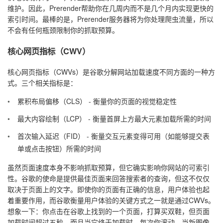
维护。因此，Prerender帮助你在几周内而不是几个月内实现更快的
索引时间。最棒的是，Prerender服务器将为你处理爬虫流量，所以
不会有任何瓶颈限制你的抓取预算。
核心网页指标（CWV）
核心网页指标（CWVs）是谷歌分解网站加载速度不同方面的一种方
式。三个相关指标是：
累积布局偏移（CLS） - 衡量你的页面的视觉稳定性
最大内容绘制（LCP） - 衡量首屏上方最大元素加载所需的时间
首次输入延迟（FID） - 衡量交互元素变得可用（如能够提交表
单或点击按钮）所需的时间
虽然页面速度本身不影响抓取预算，但它确实影响你网站的可索引
性。谷歌的使命是提供最佳页面来回答搜索者的查询，但这不仅仅
取决于页面上的文字。即使你的页面有正确的信息，用户体验也起
着重要作用，而谷歌衡量用户体验的关键方式之一就是通过CWVs。
想象一下：你点击在谷歌上找到的一个页面，打算买双鞋，但页面
加载时间超过五秒。而且当它终于加载时，每次你滚动，当新图像