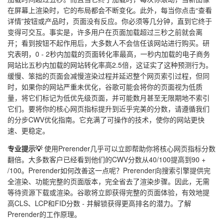
在屏幕上渲染时，它的布局都会不断变化。此外，每当你点击“查看
详情”按钮或产品时，页面没有反应。你必须等几分钟，直到它终于
变得可交互。事实是，许多用户在页面加载超过三秒之前就会离
开；看到按钮不起作用后，大多数人不会信任该网站进行购买。研
究表明，0 - 2秒内加载的页面转化率最高，一秒内加载的电子商务
网站比五秒内加载的网站转化率高2.5倍，这证实了这种预测行为。
缓慢、笨拙的页面会减慢渲染过程并延迟整个网页索引过程，但同
时，如果你的网站严重未优化，谷歌可能会将你的页面视为低质
量，将它们标记为低优先级页面，并可能数月甚至无限期地不索引
它们。要将你的核心网页指标提升到近乎完美的分数，请遵循我们
的分步CWV优化指南。它充满了可操作的技术，使你的网站更快
速、更稳定。
专业提示💡
使用Prerender几乎可以立即帮助你将核心网页指标分数
翻倍。大多数客户已经看到他们的CWV分数从40/100提高到90 +
/100。Prerender如何改善这一点呢？Prerender向搜索引擎提供完
全渲染、功能完整的页面版本，完全省去了渲染步骤。因此，无需
等待资源下载或渲染。谷歌将立即获得完整的页面体验，有效地提
高CLS、LCP和FID分数 - 并解锁获得更高排名的潜力。了解
Prerender的工作原理。